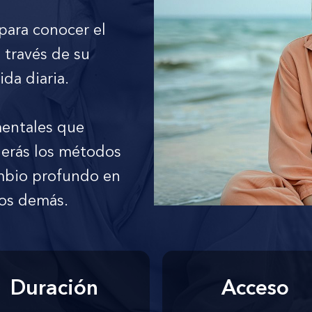
para conocer el
 través de su
ida diaria.
mentales que
derás los métodos
mbio profundo en
los demás.
Duración
Acceso