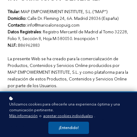
Titular:
MAP EMPOWERMENT INSTITUTE, S.L. (“MAP”)
Domicilio:
Calle Dr. Fleming 24, 6A. Madrid 28036 (España)
Contacto:
info@marioalonsopuig.com
Datos Registrales
: Registro Mercantil de Madrid al Tomo 32228,
Folio 9, Sección 8, Hoja M-580050. Inscripción 1
N.I.F.:
B86962883
La presente Web se ha creado para la comercialización de
Productos, Contenidos y Servicios Online producidos por
MAP EMPOWERMENT INSTITUTE, S.L. y como plataforma para la
realización de estos Productos, Contenidos y Servicios Online
por parte de los Usuarios.
Este aviso legal (en adelante, “Aviso Legal”), junto con la política
Utilizamos cookies para ofrecerle una experiencia óptima y una
de privacidad (en adelante “Política de Privacidad”), la política
comunicación pertinente.
de cookies (en adelante, “Política de Cookies”) y las
Más información
o
aceptar cookies individuales
.
Condiciones Generales (en adelante, “Condiciones
Generales”) que resulten aplicables a los Productos,
¡Entendido!
Contenidos y/o Servicios ofrecidos constituyen el marco legal